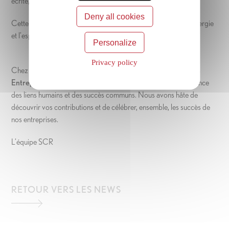
écrite, plateformes digitales, ainsi que dans le métro.
Deny all cookies
Cette campagne a été pensée pour refléter l’enthousiasme, l’énergie
et l’esprit de réussite qui sont au cœur de cette fête.
Personalize
Privacy policy
Chez Groupe SCR, nous sommes convaincus que la
“Fête des
Entreprises”
est un moment privilégié pour souligner l’importance
des liens humains et des succès communs. Nous avons hâte de
découvrir vos contributions et de célébrer, ensemble, les succès de
nos entreprises.
L’équipe SCR
RETOUR VERS LES NEWS