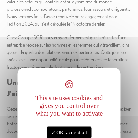
valeur les acteurs qui contribuent au dynamisme du monde
professionnel : collaborateurs, partenaires, fournisseurs et dirigeants.
Nous sommes fiers d’avoir renouvelé notre engagement pour
l’édition 2024, qui s’est déroulée le 19 octobre dernier.
Chez Groupe SCR, nous croyons fermement que la réussite d’une
entreprise repose sur les hommes et les femmes qui y travaillent, ainsi
que sur la qualité des relations avec nos partenaires. Cette journée
spéciale est une opportunité idéale pour célébrer ces collaborations
fructueuses qui, ensemble, font grandir les entreprises.
Une collaboration renouvelée avec
J’aime ma boite
This site uses cookies and
gives you control over
Cette année encore, nous avons eu l’honneur de concevoir et réaliser
what you want to activate
les visuels de la campagne de communication pour la
“Fête des
Entreprises”
, en collaboration avec
J’aime ma boite
. Vous pourrez
découvrir nos créations dans différents supports médiatiques : presse
OK, accept all